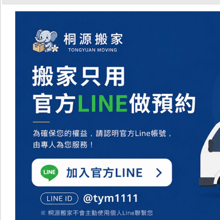
兩份
安
心保證
不
是
搬
得
快
，
而
是
搬
得
安