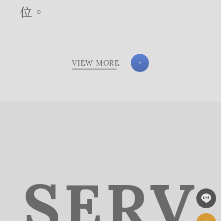
位。
VIEW MORE
SERV