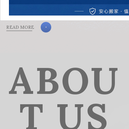
READ MORE
ABOU
T US