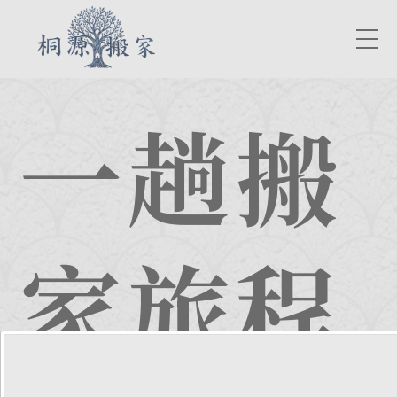
一趟搬
家旅程